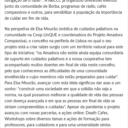
obrigação de o fazer!". A ABCCC já organizou diferentes eventos
junto da comunidade de Borba, programas de rádio, cafés
compassivos e outros, para sensibilizar à população da importância
de cuidar em fim de vida.
Na perspetiva de Elsa Mourão (médica de cuidados paliativos na
comunidade na Coop LInQUE e coordenadora do Projeto Amadora
Compassiva), o concelho na periferia de Lisboa no qual o seu
projeto está a criar raízes surgiu com um território natural para este
tipo de iniciativa: "na Amadora não existe ainda equipa comunitária
de suporte em cuidados paliativos e a nossa cooperativa tem
acompanhado muitos doentes em final de vida neste concelho,
pelo que conhecemos as dificuldades de uma comunidade
envelhecida e cujos membros não estão preparados para cuidar".
Para Elsa Mourão, avançar com esta ideia significou dar asas a um
sonho: "construir uma sociedade em que a solidão não seja a
norma, na qual possamos melhorar a qualidade de vida das pessoas
com doença avançada e em que as pessoas em final de vida se
sintam compreendidas e cuidadas". Apesar da pandemia o projeto
avançou com novas parcerias, e ações online: Death Cafes,
Workshops sobre diversos temas e ações de formação para
professores, para cuidadores e para uma universidade sénior.