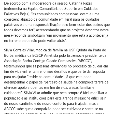
De acordo com a moderadora da sessão, Catarina Pazes
(enfermeira na Equipa Comunitária de Suporte em Cuidados
Paliativos Beja+), "as comunidades compassivas levam a uma
consciencialização da comunidade em geral para os cuidados
paliativos e a uma responsabilização pelo bem-estar dos outros que
todos devemos ter", acrescentando que os projetos descritos nesta
mesa-redonda simbolizam "um movimento que está a acontecer já
no terreno e que não pode voltar atrás".
Silvia Corrales Villar, médica de família na USF Quinta da Prata de
Borba, médica da ECSCP Ametista polo Estremoz e presidente da
Associação Borba Contigo Cidade Compassiva "ABCCC",
testemunhou que as pessoas envolvidas no processo de cuidar em
fim de vida enfrentam enormes desafios e que parte da resposta
para os ajudar "reside na comunidade", já que esta pode
desempenhar o papel de "parceiro da saúde na complexa tarefa de
oferecer apoio a doentes em fim de vida, a suas famílias e
cuidadores". Silvia Villar admite que nem sempre é fácil mobilizar a
população e as instituições para esta grande missão: "é difícil sair
do nosso cantinho e do nosso conforto para ir ajudar, mas a
ABCCC sabe que a compaixão pode ser cultivada e sente-se na