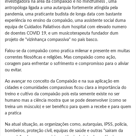
investigadora na área da compaixão e no mindfulness , uma
antropóloga ligada a uma autarquia fortemente atingida pela
pandemia, uma praticante budista de longa data com bastante
experiência no ensino da compaixão, uma assistente social duma
equipa de Cuidados Paliativos dum hospital com elevado numero
de doentes COVID 19, e um musicoterapeuta fundador dum
projeto de "vizinhança compassiva" no país basco.
Falou-se da compaixão como pratica milenar e presente em muitas
correntes filosóficas e religiões. Mas compaixão como ação,
coragem para enfrentar o sofrimento e compromisso para o aliviar
ou evitar.
Ao avançar no conceito da Compaixão e na sua aplicação em
cidades e comunidades compassivas ficou clara a importância do
treino e cultivo da compaixão pois esta semente existe no ser
humano mas a ciência mostra que se pode desenvolver (como se
treina um músculo) e ser benéfico para quem a recebe e para quem
a pratica
Na atual situação, as organizações como, autarquias, IPSS, policia,
bombeiros, proteção civil, equipas de saúde e outras "saíram da