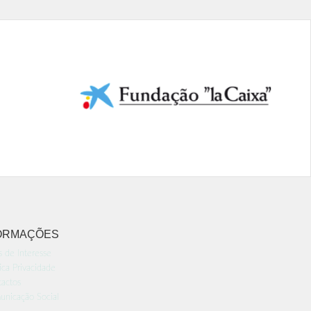
ORMAÇÕES
s de Interesse
tica Privacidade
actos
nicação Social