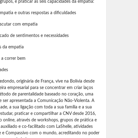
rupos, e praticar as seis capacidades da empatia:
 empatia e outras respostas a dificuldades
 escutar com empatia
ificado de sentimentos e necessidades
is da empatia
á a correr bem
dades
redondo, originária de França, vive na Bolívia desde
ira empresarial para se concentrar em criar laços
método de parentalidade baseado no coração, uma
lhe ser apresentada a Comunicação Não-Violenta. A
de, a sua ligação com toda a sua família e a sua
estudar, praticar e compartilhar a CNV desde 2016,
o online, através de workshops, grupos de prática e
uxiliado e co-facilitado com LaShelle, atividades
e e Compassivo com o mundo, acreditando no poder