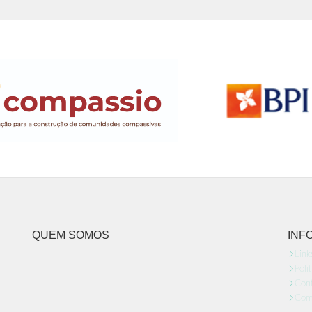
QUEM SOMOS
INF
Link
Poli
Cont
Comu